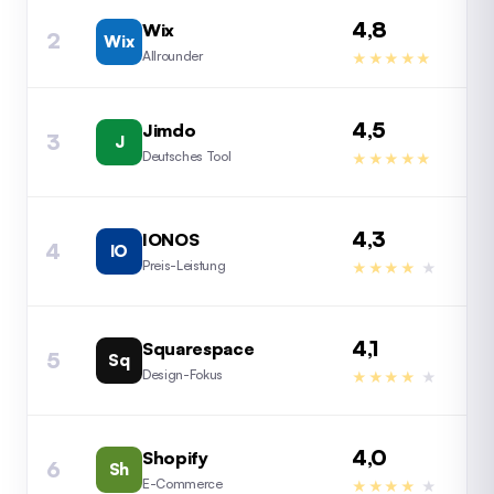
4,8
Wix
2
Wix
4,
Allrounder
★★★★★
4,5
Jimdo
3
J
4,
Deutsches Tool
★★★★★
4,3
IONOS
4
IO
4,
Preis-Leistung
★★★★
★
4,1
Squarespace
5
Sq
4,
Design-Fokus
★★★★
★
4,0
Shopify
6
Sh
3,
E-Commerce
★★★★
★