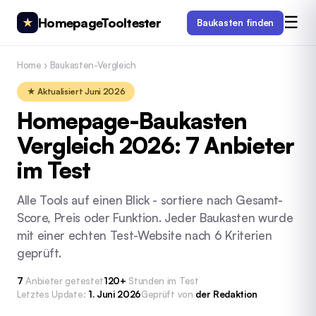
☰
HomepageTooltester
★
Baukasten finden
Home
›
Baukasten-Vergleich
★ Aktualisiert Juni 2026
Homepage-Baukasten
Vergleich 2026: 7 Anbieter
im Test
Alle Tools auf einen Blick - sortiere nach Gesamt-
Score, Preis oder Funktion. Jeder Baukasten wurde
mit einer echten Test-Website nach 6 Kriterien
geprüft.
7
Anbieter getestet
120+
Stunden im Test
Letztes Update:
1. Juni 2026
Geprüft von
der Redaktion