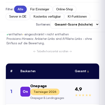
Filter:
Alle
Für Einsteiger
Online-Shop
Server in DE
Kostenlos verfügbar
KI-Funktionen
Sortieren:
✓
enthalten
◐
eingeschränkt
✗
nicht enthalten
Provisions-Hinweis: Anbieter-Links sind Affiliate-Links - ohne
Einfluss auf die Bewertung.
← Tabelle horizontal scrollen →
#
Baukasten
Gesamt
Be
Onepage
4,9
1
On
4,
Testsieger 2026
★★★★★
Onepager & Landingpages