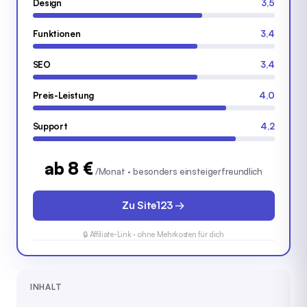
Design
3,5
Funktionen
3,4
SEO
3,4
Preis-Leistung
4,0
Support
4,2
ab 8 €
/Monat · besonders einsteigerfreundlich
Zu Site123 →
🔒 Affiliate-Link · ohne Mehrkosten für dich
INHALT