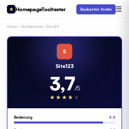
☰
HomepageTooltester
★
Baukasten finden
Home
›
Testberichte
›
Site123
S
Site123
3,7
/5
★
★
★
★
★
Bedienung
4,4