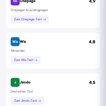
4,9
Onepage
On
Onepager & Landingpages
Zum Onepage-Test →
4,8
Wix
Wix
Allrounder
Zum Wix-Test →
4,5
Jimdo
J
Deutsches Tool
Zum Jimdo-Test →