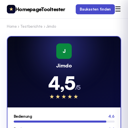
☰
HomepageTooltester
★
Baukasten finden
Home
›
Testberichte
›
Jimdo
J
Jimdo
4,5
/5
★
★
★
★
★
Bedienung
4,6