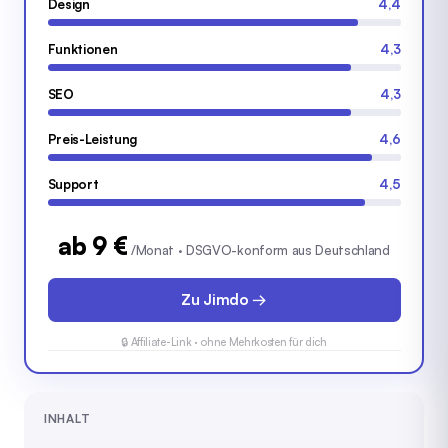
Design
4,4
Funktionen
4,3
SEO
4,3
Preis-Leistung
4,6
Support
4,5
ab 9 €
/Monat · DSGVO-konform aus Deutschland
Zu Jimdo →
🔒 Affiliate-Link · ohne Mehrkosten für dich
INHALT