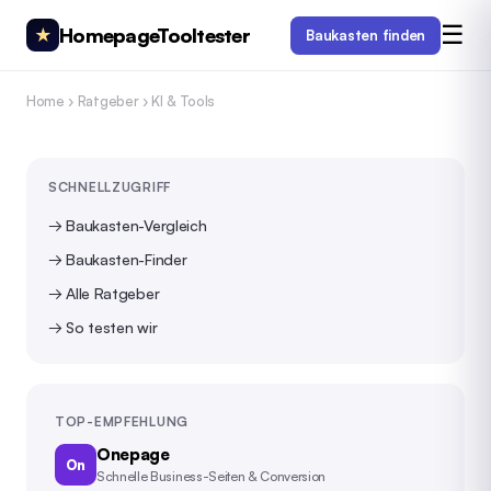
☰
HomepageTooltester
★
Baukasten finden
Home
›
Ratgeber
›
KI & Tools
SCHNELLZUGRIFF
→ Baukasten-Vergleich
→ Baukasten-Finder
→ Alle Ratgeber
→ So testen wir
TOP-EMPFEHLUNG
Onepage
On
Schnelle Business-Seiten & Conversion