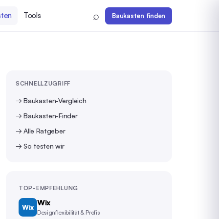
⌕
sten
Tools
Baukasten finden
SCHNELLZUGRIFF
→ Baukasten-Vergleich
→ Baukasten-Finder
→ Alle Ratgeber
→ So testen wir
TOP-EMPFEHLUNG
Wix
Wix
Designflexibilität & Profis