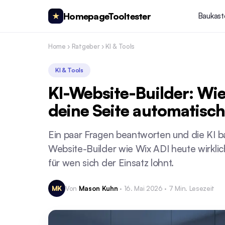
HomepageTooltester
★
Baukast
Home
›
Ratgeber
›
KI & Tools
KI & Tools
KI-Website-Builder: Wie
deine Seite automatisc
Ein paar Fragen beantworten und die KI b
Website-Builder wie Wix ADI heute wirklic
für wen sich der Einsatz lohnt.
MK
Von
Mason Kuhn
· 16. Mai 2026 · 7 Min. Lesezeit