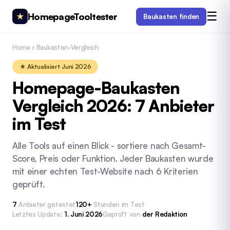
☰
HomepageTooltester
★
Baukasten finden
Home
›
Baukasten-Vergleich
★ Aktualisiert Juni 2026
Homepage-Baukasten
Vergleich 2026: 7 Anbieter
im Test
Alle Tools auf einen Blick - sortiere nach Gesamt-
Score, Preis oder Funktion. Jeder Baukasten wurde
mit einer echten Test-Website nach 6 Kriterien
geprüft.
7
Anbieter getestet
120+
Stunden im Test
Letztes Update:
1. Juni 2026
Geprüft von
der Redaktion