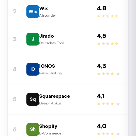
4,8
Wix
2
Wix
4,
Allrounder
★★★★★
4,5
Jimdo
3
J
4,
Deutsches Tool
★★★★★
4,3
IONOS
4
IO
4,
Preis-Leistung
★★★★
★
4,1
Squarespace
5
Sq
4,
Design-Fokus
★★★★
★
4,0
Shopify
6
Sh
3,
E-Commerce
★★★★
★