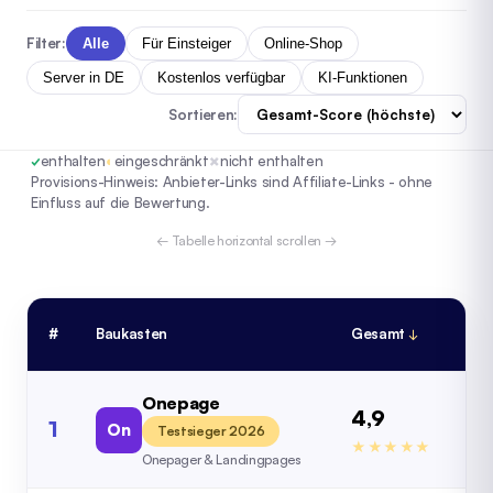
Filter:
Alle
Für Einsteiger
Online-Shop
Server in DE
Kostenlos verfügbar
KI-Funktionen
Sortieren:
✓
enthalten
◐
eingeschränkt
✗
nicht enthalten
Provisions-Hinweis: Anbieter-Links sind Affiliate-Links - ohne
Einfluss auf die Bewertung.
← Tabelle horizontal scrollen →
#
Baukasten
Gesamt
Be
Onepage
4,9
1
On
4,
Testsieger 2026
★★★★★
Onepager & Landingpages