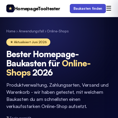
☰
HomepageTooltester
★
Baukasten finden
Home
›
Anwendungsfall
›
Online-Shops
★ Aktualisiert Juni 2026
Bester Homepage-
Baukasten für
Online-
Shops
2026
Produktverwaltung, Zahlungsarten, Versand und
Warenkorb - wir haben getestet, mit welchem
Baukasten du am schnellsten einen
verkaufsstarken Online-Shop aufsetzt.