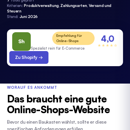
7
Tools geprüft
Kriterien:
Produktverwaltung, Zahlungsarten, Versand und
Steuern
Stand:
Juni 2026
Empfehlung für
4,0
Shopify
Sh
Online-Shops
★★★★☆
Spezialist rein für E-Commerce
Zu Shopify →
WORAUF ES ANKOMMT
Das braucht eine gute
Online-Shops-Website
Bevor du einen Baukasten wählst, sollte er diese
spezifischen Anforderungen erfüllen.